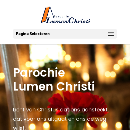
Pagina Selecteren
Parochie
Lumen Christi
Licht van Christus dat ons aansteekt,
dat voor ons uitgaat en ons de weg
wijst.