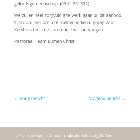
geloofsgemeenschap. (0541-351332)
We zullen heel zorgvuldig te werk gaan bij dit aanbod.
Schroom niet om u te melden indien u graag voor
Kerstmis thuis de communie wilt ontvangen.
Pastoraal Team Lumen Christi
←
Vorig bericht
Volgend bericht
→
(c) Parochie Lumen Christi | realisatie & hosting: ISI Media