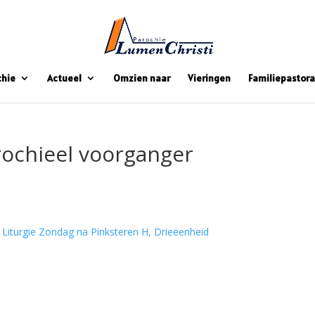
chie
Actueel
Omzien naar
Vieringen
Familiepastora
ochieel voorganger
Liturgie Zondag na Pinksteren H, Drieëenheid