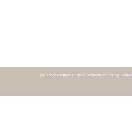
(c) Parochie Lumen Christi | realisatie & hosting: ISI Me