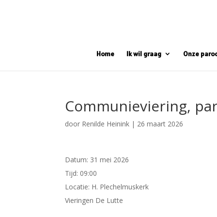
Home
Ik wil graag
Onze paro
Communieviering, par
door
Renilde Heinink
|
26 maart 2026
Datum:
31 mei 2026
Tijd:
09:00
Locatie:
H. Plechelmuskerk
Vieringen De Lutte