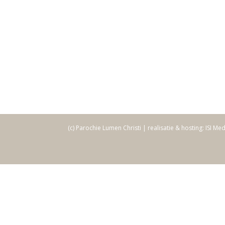
(c) Parochie Lumen Christi | realisatie & hosting: ISI Me