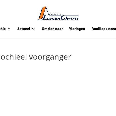
chie
Actueel
Omzien naar
Vieringen
Familiepastora
ochieel voorganger