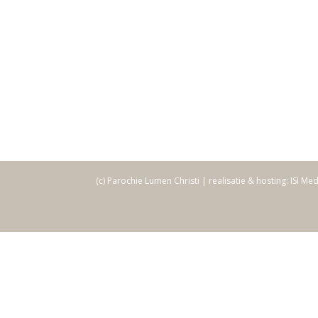
(c) Parochie Lumen Christi | realisatie & hosting: ISI Me