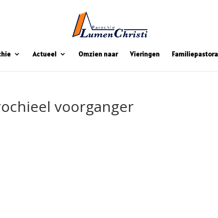
chie
Actueel
Omzien naar
Vieringen
Familiepastora
ochieel voorganger