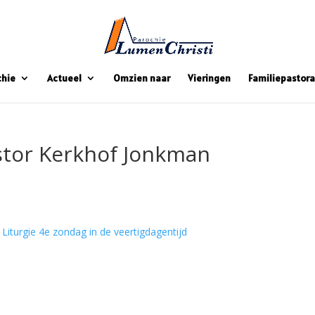
chie
Actueel
Omzien naar
Vieringen
Familiepastora
stor Kerkhof Jonkman
Liturgie 4e zondag in de veertigdagentijd