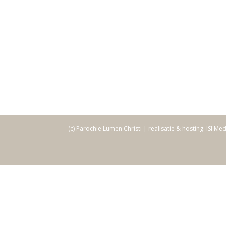
(c) Parochie Lumen Christi | realisatie & hosting: ISI Me