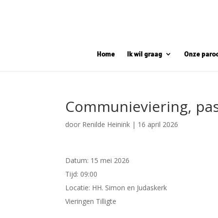
Home
Ik wil graag
Onze paro
Communieviering, pa
door
Renilde Heinink
|
16 april 2026
Datum:
15 mei 2026
Tijd:
09:00
Locatie:
HH. Simon en Judaskerk
Vieringen Tilligte