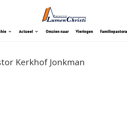
chie
Actueel
Omzien naar
Vieringen
Familiepastora
stor Kerkhof Jonkman