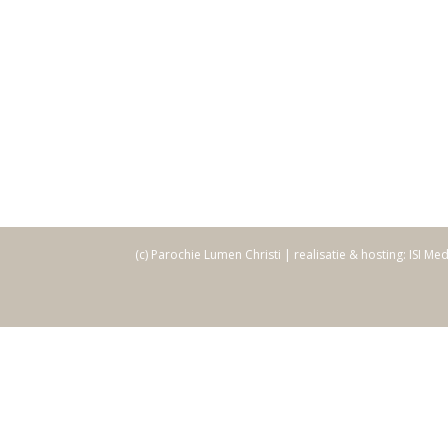
(c) Parochie Lumen Christi | realisatie & hosting: ISI Me