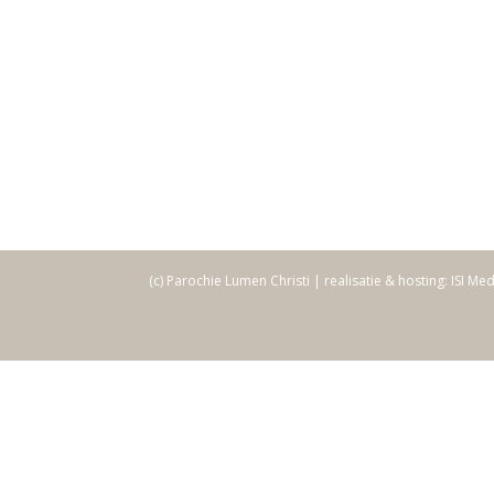
(c) Parochie Lumen Christi | realisatie & hosting: ISI Me