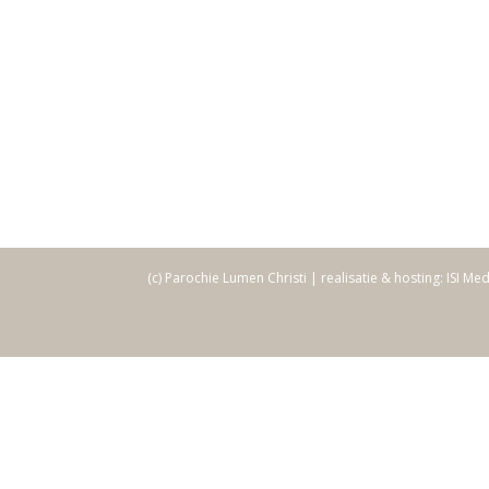
(c) Parochie Lumen Christi | realisatie & hosting: ISI Me