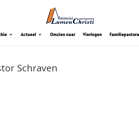
chie
Actueel
Omzien naar
Vieringen
Familiepastora
tor Schraven