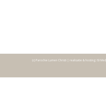
(c) Parochie Lumen Christi | realisatie & hosting: ISI Me