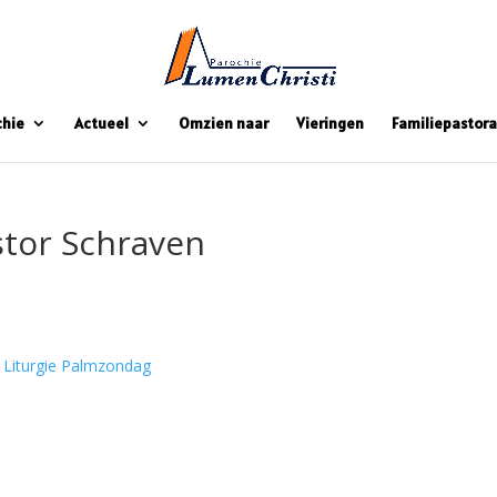
chie
Actueel
Omzien naar
Vieringen
Familiepastora
tor Schraven
Liturgie Palmzondag