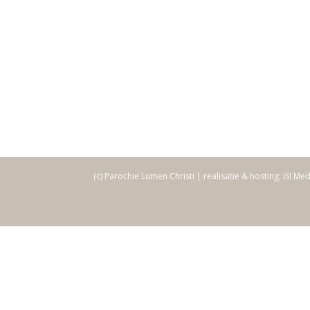
(c) Parochie Lumen Christi | realisatie & hosting: ISI Me