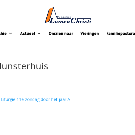
chie
Actueel
Omzien naar
Vieringen
Familiepastora
Munsterhuis
Liturgie 11e zondag door het jaar A