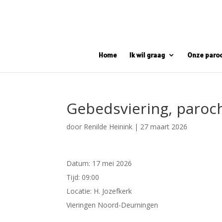
Home
Ik wil graag
Onze paro
Gebedsviering, paroc
door
Renilde Heinink
|
27 maart 2026
Datum:
17 mei 2026
Tijd:
09:00
Locatie:
H. Jozefkerk
Vieringen Noord-Deurningen