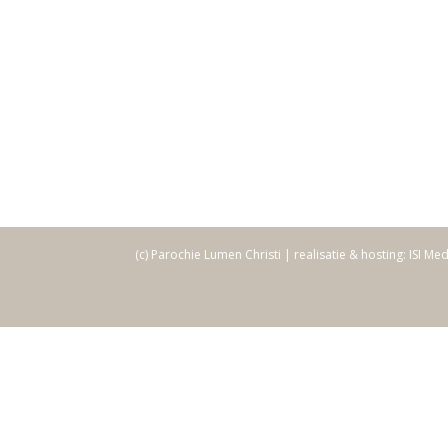
(c) Parochie Lumen Christi | realisatie & hosting: ISI Me