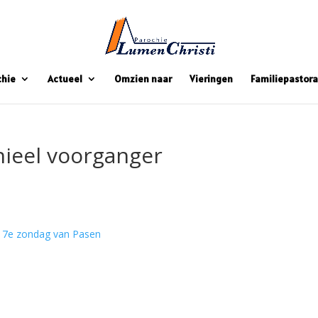
chie
Actueel
Omzien naar
Vieringen
Familiepastora
hieel voorganger
7e zondag van Pasen