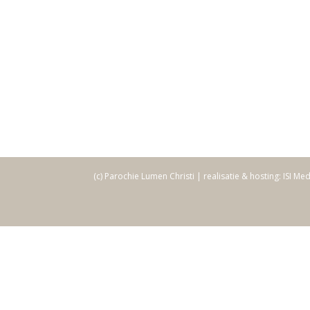
(c) Parochie Lumen Christi | realisatie & hosting: ISI Me