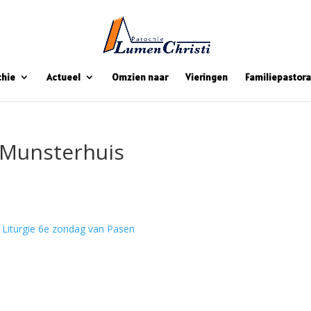
chie
Actueel
Omzien naar
Vieringen
Familiepastora
r Munsterhuis
Liturgie 6e zondag van Pasen