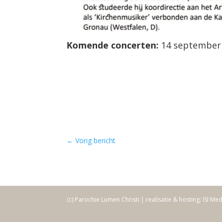
Komende concerten:
14 september
←
Vorig bericht
(c) Parochie Lumen Christi | realisatie & hosting: ISI Me