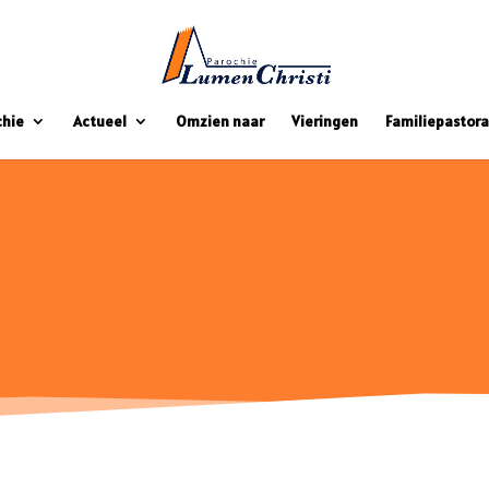
chie
Actueel
Omzien naar
Vieringen
Familiepastora