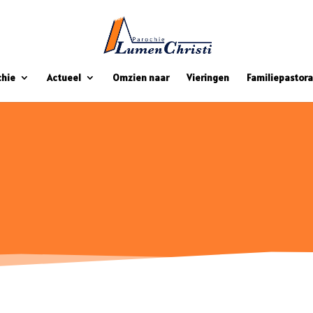
chie
Actueel
Omzien naar
Vieringen
Familiepastora