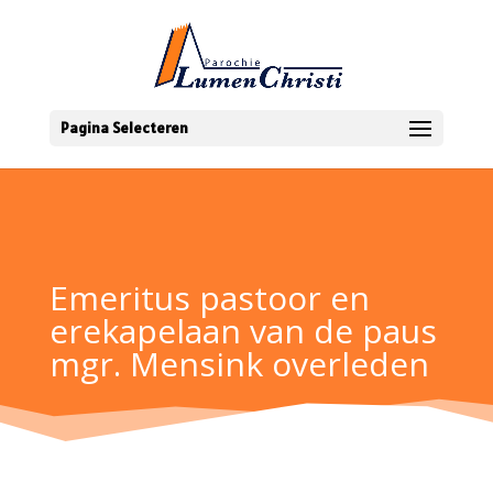
Pagina Selecteren
Emeritus pastoor en
erekapelaan van de paus
mgr. Mensink overleden