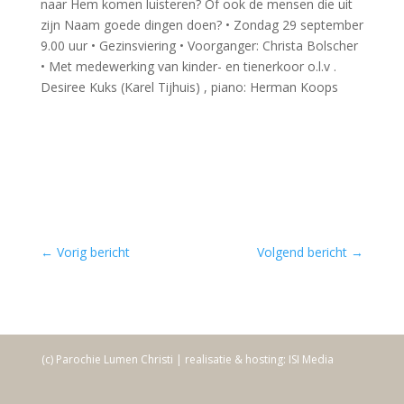
naar Hem komen luisteren? Of ook de mensen die uit
zijn Naam goede dingen doen? • Zondag 29 september
9.00 uur • Gezinsviering • Voorganger: Christa Bolscher
• Met medewerking van kinder- en tienerkoor o.l.v .
Desiree Kuks (Karel Tijhuis) , piano: Herman Koops
←
Vorig bericht
Volgend bericht
→
(c) Parochie Lumen Christi | realisatie & hosting: ISI Media