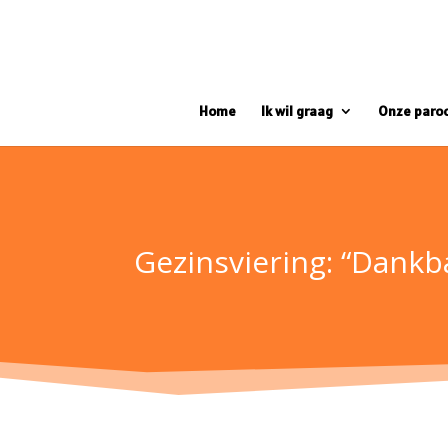
Home
Ik wil graag
Onze paro
Gezinsviering: “Dankb