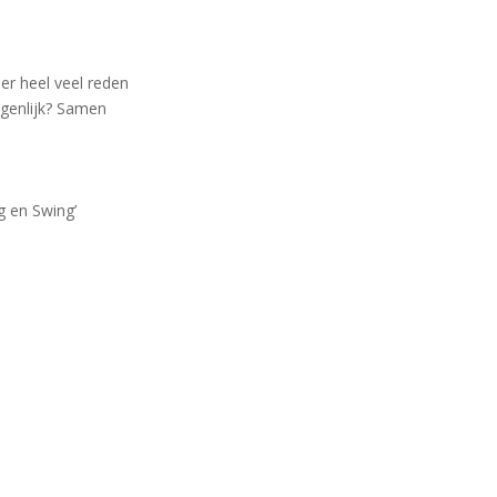
s er heel veel reden
genlijk? Samen
g en Swing’