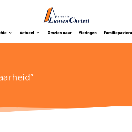
chie
Actueel
Omzien naar
Vieringen
Familiepastora
aarheid”