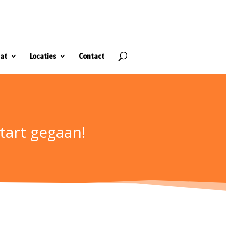
at
Locaties
Contact
tart gegaan!