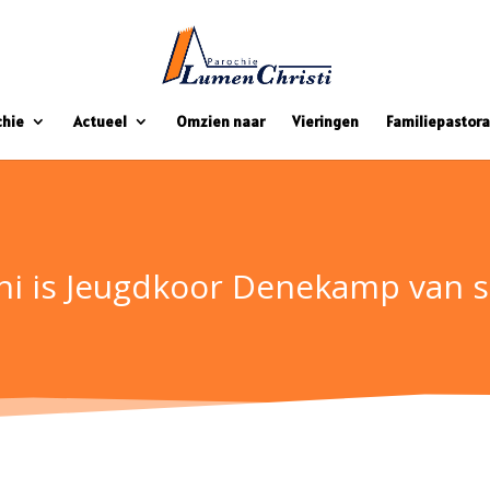
chie
Actueel
Omzien naar
Vieringen
Familiepastora
ni is Jeugdkoor Denekamp van s