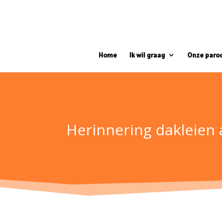
Home
Ik wil graag
Onze paro
Herinnering dakleien 