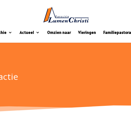
chie
Actueel
Omzien naar
Vieringen
Familiepastora
actie