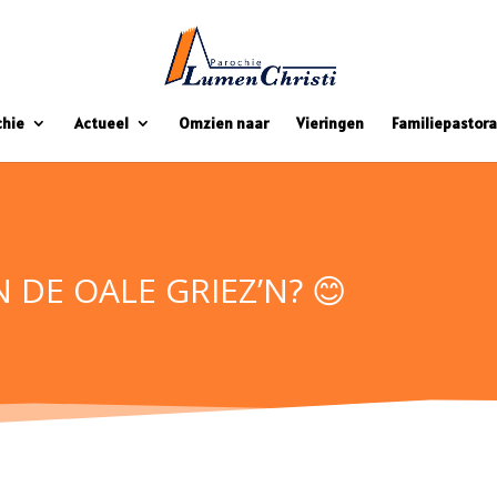
chie
Actueel
Omzien naar
Vieringen
Familiepastora
DE OALE GRIEZ’N? 😊