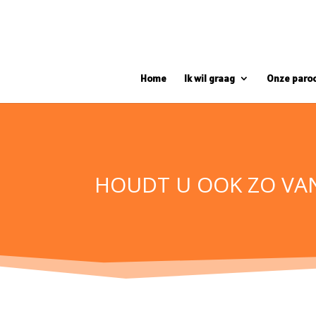
Home
Ik wil graag
Onze paro
HOUDT U OOK ZO VAN 