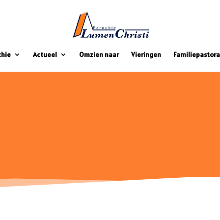
chie
Actueel
Omzien naar
Vieringen
Familiepastora