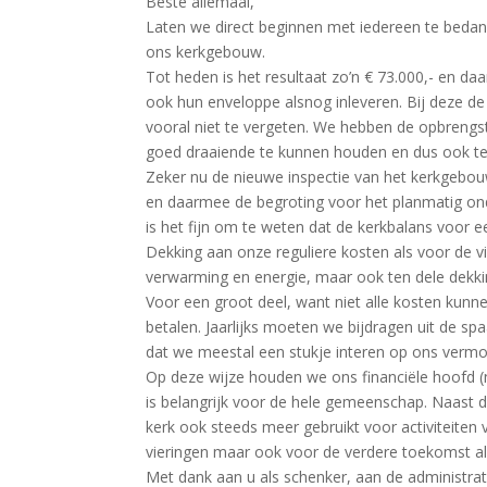
Beste allemaal,
Laten we direct beginnen met iedereen te bedank
ons kerkgebouw.
Tot heden is het resultaat zo’n € 73.000,- en da
ook hun enveloppe alsnog inleveren. Bij deze d
vooral niet te vergeten. We hebben de opbrengs
goed draaiende te kunnen houden en dus ook t
Zeker nu de nieuwe inspectie van het kerkgebo
en daarmee de begroting voor het planmatig o
is het fijn om te weten dat de kerkbalans voor e
Dekking aan onze reguliere kosten als voor de 
verwarming en energie, maar ook ten dele dekk
Voor een groot deel, want niet alle kosten kunn
betalen. Jaarlijks moeten we bijdragen uit de spa
dat we meestal een stukje interen op ons verm
Op deze wijze houden we ons financiële hoofd (
is belangrijk voor de hele gemeenschap. Naast d
kerk ook steeds meer gebruikt voor activiteite
vieringen maar ook voor de verdere toekomst a
Met dank aan u als schenker, aan de administrat