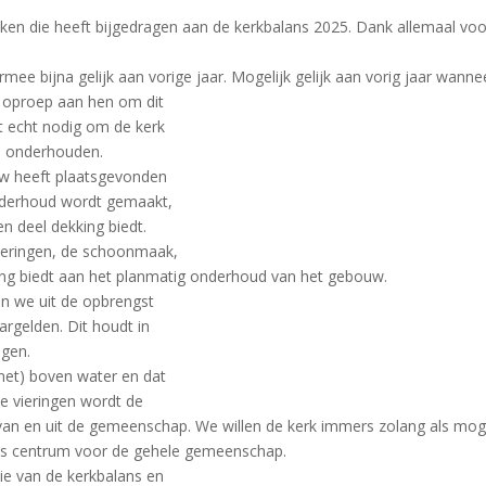
en die heeft bijgedragen aan de kerkbalans 2025. Dank allemaal voor 
armee bijna gelijk aan vorige jaar. Mogelijk gelijk aan vorig jaar wan
e oproep aan hen om dit
t echt nodig om de kerk
e onderhouden.
uw heeft plaatsgevonden
nderhoud wordt gemaakt,
en deel dekking biedt.
vieringen, de schoonmaak,
ing biedt aan het planmatig onderhoud van het gebouw.
en we uit de opbrengst
argelden. Dit houdt in
ogen.
net) boven water en dat
e vieringen wordt de
n van en uit de gemeenschap. We willen de kerk immers zolang als mo
ls centrum voor de gehele gemeenschap.
ie van de kerkbalans en