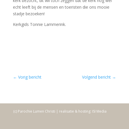
kerk bezocht, dit wil toch zeggen dat de kerk nog wel
echt leeft bij de mensen en toeristen die ons mooie
stadje bezoeken!
Kerkgids Tonnie Lammerink.
←
Vorig bericht
Volgend bericht
→
(c) Parochie Lumen Christi | realisatie & hosting: ISI Media