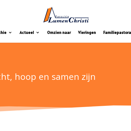
chie
Actueel
Omzien naar
Vieringen
Familiepastora
icht, hoop en samen zijn