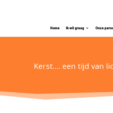
Home
Ik wil graag
Onze paro
Kerst…. een tijd van l