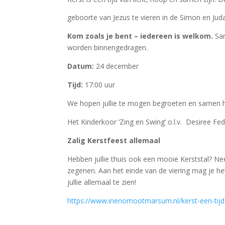
geboorte van Jezus te vieren in de Simon en Juda
Kom zoals je bent – iedereen is welkom.
Sam
worden binnengedragen.
Datum:
24 december
Tijd:
17:00 uur
We hopen jullie te mogen begroeten en samen het 
Het Kinderkoor ‘Zing en Swing’ o.l.v. Desiree Fe
Zalig Kerstfeest allemaal
Hebben jullie thuis ook een mooie Kerststal? Nee
zegenen. Aan het einde van de viering mag je h
jullie allemaal te zien!
https://www.inenomootmarsum.nl/kerst-een-tijd