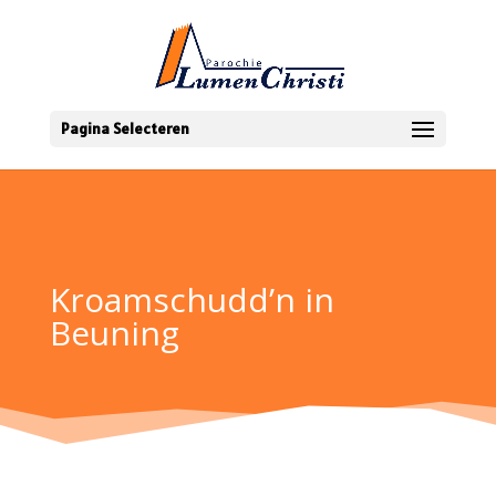
Pagina Selecteren
Kroamschudd’n in
Beuning