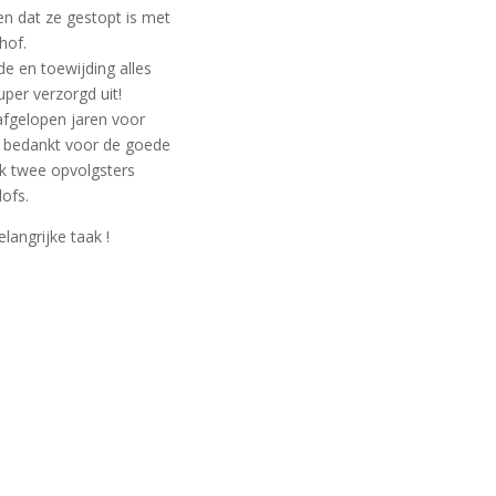
n dat ze gestopt is met
hof.
de en toewijding alles
uper verzorgd uit!
 afgelopen jaren voor
 bedankt voor de goede
ak twee opvolgsters
lofs.
angrijke taak !