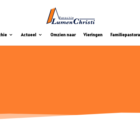
chie
Actueel
Omzien naar
Vieringen
Familiepastora