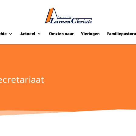
chie
Actueel
Omzien naar
Vieringen
Familiepastora
cretariaat