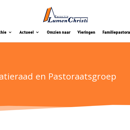
chie
Actueel
Omzien naar
Vieringen
Familiepastora
atieraad en Pastoraatsgroep