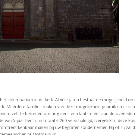
 het columbarium in de kerk. Al vele jaren bestaat de mogelijkheid o
erk. Meerdere families maken van deze mogelijkheid gebruik en er is
barium zelf te betreden om nog eens een laatste eer aan de overlede
ode van 5 jaar bent u in totaal € 260 verschuldigd; (vergelijkt u deze
omtrent kenbaar maken bij uw begrafenisondernemer. Hij of zij zal d
ofsgemeenschap te Ootmarsum.