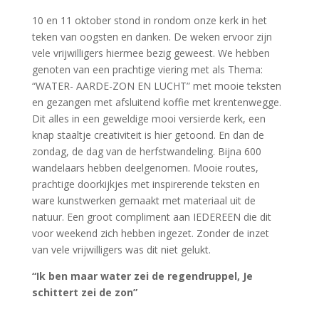
10 en 11 oktober stond in rondom onze kerk in het
teken van oogsten en danken. De weken ervoor zijn
vele vrijwilligers hiermee bezig geweest. We hebben
genoten van een prachtige viering met als Thema:
“WATER- AARDE-ZON EN LUCHT” met mooie teksten
en gezangen met afsluitend koffie met krentenwegge.
Dit alles in een geweldige mooi versierde kerk, een
knap staaltje creativiteit is hier getoond. En dan de
zondag, de dag van de herfstwandeling. Bijna 600
wandelaars hebben deelgenomen. Mooie routes,
prachtige doorkijkjes met inspirerende teksten en
ware kunstwerken gemaakt met materiaal uit de
natuur. Een groot compliment aan IEDEREEN die dit
voor weekend zich hebben ingezet. Zonder de inzet
van vele vrijwilligers was dit niet gelukt.
“Ik ben maar water zei de regendruppel,
Je
schittert zei de zon”