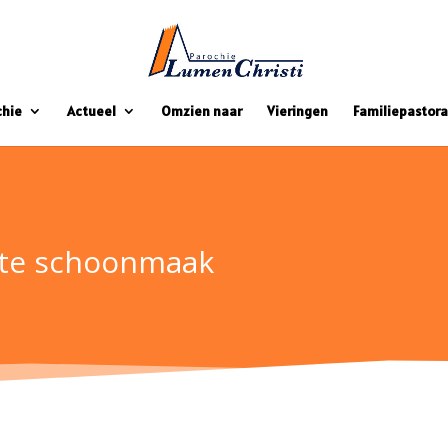
chie
Actueel
Omzien naar
Vieringen
Familiepastora
rote schoonmaak