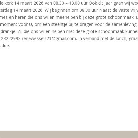
e kerk 14 maart 2026 Van 08.30 – 13.00 uur Ook dit jaar gaan wij we
erdag 14 maart 2026. Wij beginnen om 08.30 uur Naast de vaste vrijwil
es en heren die ons willen meehelpen bij deze grote schoonmaak. Ee
mooi moment voor U, om een steentje bij te dragen voor de samenleving.
n drankje. Zij die ons willen helpen met deze grote schoonmaak kunn
3222993 renewessels21@gmail.com. In verband met de lunch, graag 
odde.