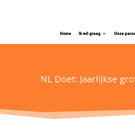
Home
Ik wil graag
Onze paro
NL Doet: Jaarlijkse g