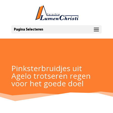
Pagina Selecteren
Pinksterbruidjes uit
Agelo trotseren regen
voor het goede doel