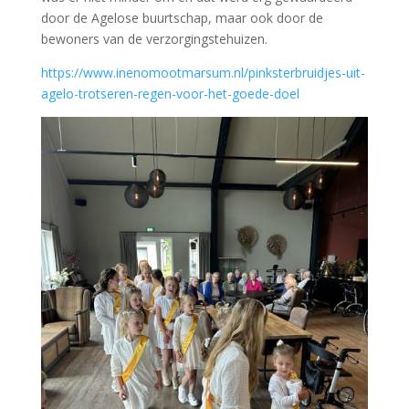
door de Agelose buurtschap, maar ook door de
bewoners van de verzorgingstehuizen.
https://www.inenomootmarsum.nl/pinksterbruidjes-uit-
agelo-trotseren-regen-voor-het-goede-doel