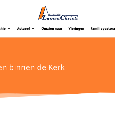
chie
Actueel
Omzien naar
Vieringen
Familiepastora
en binnen de Kerk