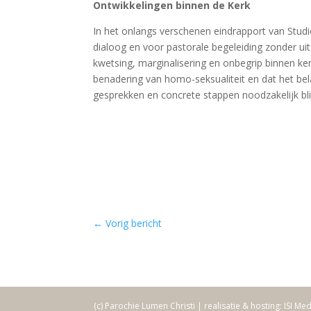
Ontwikkelingen binnen de Kerk
In het onlangs verschenen eindrapport van Studi
dialoog en voor pastorale begeleiding zonder u
kwetsing, marginalisering en onbegrip binnen ke
benadering van homo-seksualiteit en dat het bel
gesprekken en concrete stappen noodzakelijk bli
←
Vorig bericht
(c) Parochie Lumen Christi | realisatie & hosting: ISI Me