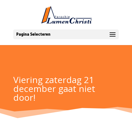
Pagina Selecteren
Viering zaterdag 21
december gaat niet
door!