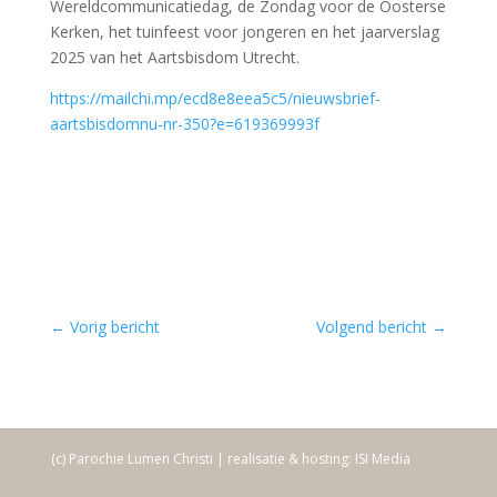
Wereldcommunicatiedag, de Zondag voor de Oosterse
Kerken, het tuinfeest voor jongeren en het jaarverslag
2025 van het Aartsbisdom Utrecht.
https://mailchi.mp/ecd8e8eea5c5/nieuwsbrief-
aartsbisdomnu-nr-350?e=619369993f
←
Vorig bericht
Volgend bericht
→
(c) Parochie Lumen Christi | realisatie & hosting: ISI Media