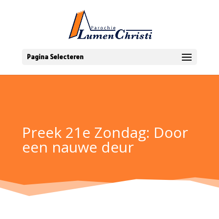
Pagina Selecteren
Preek 21e Zondag: Door
een nauwe deur