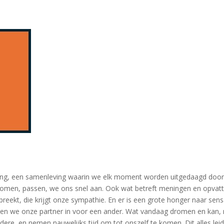
ing, een samenleving waarin we elk moment worden uitgedaagd door a
men, passen, we ons snel aan. Ook wat betreft meningen en opvatting
reekt, die krijgt onze sympathie. En er is een grote honger naar sen
ruilen we onze partner in voor een ander. Wat vandaag dromen en ka
ere, en nemen nauwelijks tijd om tot onszelf te komen. Dit alles le