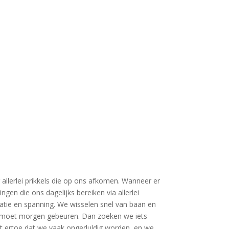
llerlei prikkels die op ons afkomen. Wanneer er
en die ons dagelijks bereiken via allerlei
satie en spanning. We wisselen snel van baan en
n, moet morgen gebeuren. Dan zoeken we iets
idt ertoe dat we vaak ongeduldig worden, en we