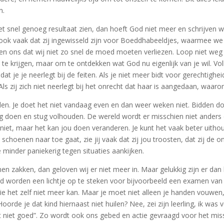
n.
iet snel genoeg resultaat zien, dan hoeft God niet meer en schrijve
ook vaak dat zij ingewisseld zijn voor Boeddhabeeldjes, waarmee we o
en ons dat wij niet zo snel de moed moeten verliezen. Loop niet weg
 zin te krijgen, maar om te ontdekken wat God nu eigenlijk van je wil
t je je neerlegt bij de feiten. Als je niet meer bidt voor gerechtighei
Als zij zich niet neerlegt bij het onrecht dat haar is aangedaan, wa
n. Je doet het niet vandaag even en dan weer weken niet. Bidden doe j
ig doen en stug volhouden. De wereld wordt er misschien niet anders 
iet, maar het kan jou doen veranderen. Je kunt het vaak beter uithoude
e schoenen naar toe gaat, zie jij vaak dat zij jou troosten, dat zij de
e minder paniekerig tegen situaties aankijken.
 zakken, dan geloven wij er niet meer in. Maar gelukkig zijn er dan 
d worden een lichtje op te steken voor bijvoorbeeld een examen van ee
 die het zelf niet meer kan. Maar je moet niet alleen je handen vou
orde je dat kind hiernaast niet huilen? Nee, zei zijn leerling, ik was 
idt niet goed”. Zo wordt ook ons gebed en actie gevraagd voor het m