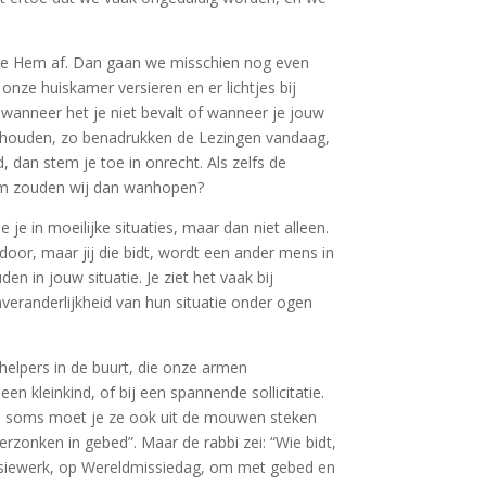
n we Hem af. Dan gaan we misschien nog even
nze huiskamer versieren en er lichtjes bij
 wanneer het je niet bevalt of wanneer je jouw
. Volhouden, zo benadrukken de Lezingen vandaag,
d, dan stem je toe in onrecht. Als zelfs de
arom zouden wij dan wanhopen?
e in moeilijke situaties, maar dan niet alleen.
door, maar jij die bidt, wordt een ander mens in
n in jouw situatie. Je ziet het vaak bij
 onveranderlijkheid van hun situatie onder ogen
helpers in de buurt, die onze armen
n kleinkind, of bij een spannende sollicitatie.
wen, soms moet je ze ook uit de mouwen steken
verzonken in gebed”. Maar de rabbi zei: “Wie bidt,
issiewerk, op Wereldmissiedag, om met gebed en