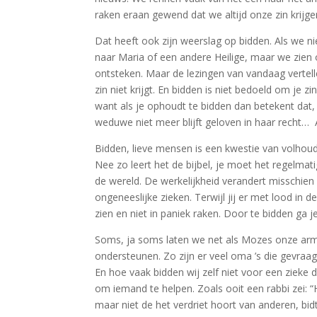
raken eraan gewend dat we altijd onze zin krijge
Dat heeft ook zijn weerslag op bidden. Als we n
naar Maria of een andere Heilige, maar we zien 
ontsteken. Maar de lezingen van vandaag vertell
zin niet krijgt. En bidden is niet bedoeld om je
want als je ophoudt te bidden dan betekent dat, da
weduwe niet meer blijft geloven in haar recht… 
Bidden, lieve mensen is een kwestie van volhoude
Nee zo leert het de bijbel, je moet het regelmat
de wereld. De werkelijkheid verandert misschien n
ongeneeslijke zieken. Terwijl jij er met lood in d
zien en niet in paniek raken. Door te bidden ga j
Soms, ja soms laten we net als Mozes onze armen
ondersteunen. Zo zijn er veel oma ’s die gevraag
En hoe vaak bidden wij zelf niet voor een zieke
om iemand te helpen. Zoals ooit een rabbi zei: “Ho
maar niet de het verdriet hoort van anderen, b