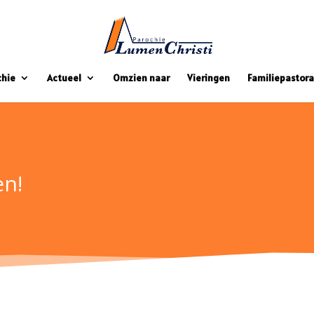
chie
Actueel
Omzien naar
Vieringen
Familiepastora
en!