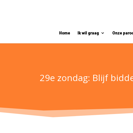
Home
Ik wil graag
Onze paro
29e zondag: Blijf bidd