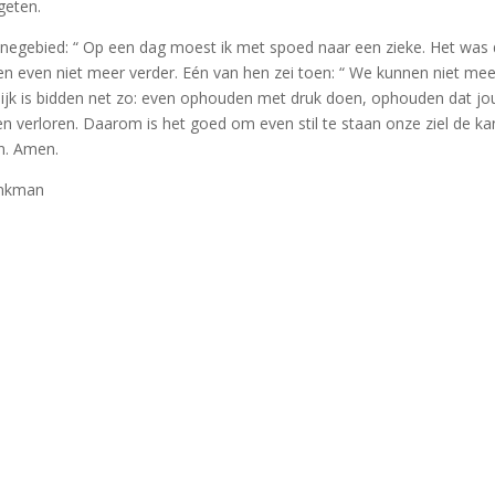
geten.
onegebied: “ Op een dag moest ik met spoed naar een zieke. Het was 
den even niet meer verder. Eén van hen zei toen: “ We kunnen niet me
lijk is bidden net zo: even ophouden met druk doen, ophouden dat jou
ben verloren. Daarom is het goed om even stil te staan onze ziel de k
n. Amen.
onkman