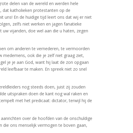
grote delen van de wereld en werden hele
 dat katholieken protestanten op de
uns! En de huidige tijd leert ons dat wij er niet
gen, zelfs niet werken en jagen fanatieke
t uw vijanden, doe wel aan die u haten, zegen
schapen om anderen te vernederen, te vermoorden
uw medemens, ook die je zelf niet graag ziet,
gel je je aan God, want hij laat de zon opgaan
eld leefbaar te maken. En spreek niet zo snel
ereldleiders nog steeds doen, juist zij zouden
lde uitspraken doen de kant nog wal raken en
mpelt met het predicaat: dictator, terwijl hij de
ng aanrichten over de hoofden van de onschuldige
en die ons menselijk vermogen te boven gaan,