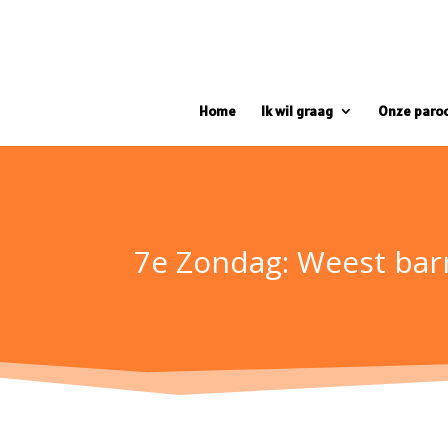
Home
Ik wil graag
Onze paro
7e Zondag: Weest bar