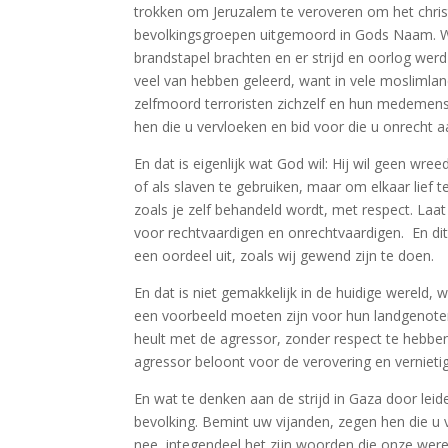
trokken om Jeruzalem te veroveren om het chris
bevolkingsgroepen uitgemoord in Gods Naam. We
brandstapel brachten en er strijd en oorlog werd
veel van hebben geleerd, want in vele moslimla
zelfmoord terroristen zichzelf en hun medemens
hen die u vervloeken en bid voor die u onrecht
En dat is eigenlijk wat God wil: Hij wil geen wr
of als slaven te gebruiken, maar om elkaar lief t
zoals je zelf behandeld wordt, met respect. Laat
voor rechtvaardigen en onrechtvaardigen. En dit
een oordeel uit, zoals wij gewend zijn te doen.
En dat is niet gemakkelijk in de huidige wereld,
een voorbeeld moeten zijn voor hun landgenoten
heult met de agressor, zonder respect te hebben 
agressor beloont voor de verovering en vernietig
En wat te denken aan de strijd in Gaza door lei
bevolking. Bemint uw vijanden, zegen hen die u
nee, integendeel het zijn woorden die onze wer