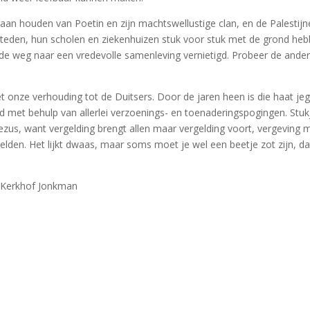
an houden van Poetin en zijn machtswellustige clan, en de Palestijne
steden, hun scholen en ziekenhuizen stuk voor stuk met de grond he
 weg naar een vredevolle samenleving vernietigd. Probeer de ander
 onze verhouding tot de Duitsers. Door de jaren heen is die haat j
d met behulp van allerlei verzoenings- en toenaderingspogingen. Stukj
zus, want vergelding brengt allen maar vergelding voort, vergeving
lden. Het lijkt dwaas, maar soms moet je wel een beetje zot zijn, da
n Kerkhof Jonkman