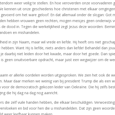
tendom weer veilig te stellen. En hoe veroverden onze voorvaderen 
 kennen uit onze geschiedenis hoe christenen met elkaar omgingen,
 gevoerd om het ware geloof. En dat allemaal onder de slogan: Got mit 
nden hebben vrouwen geen rechten, mogen meisjes geen onderwijs vol
 de dood in. Tegen die werkelijkheid zegt Jezus deze woorden: Bemin
 aandoen en mishandelen.
eedheid in zijn Naam, maar wil vrede en liefde. Hij heeft ons niet ge
e hebben. Want Hij is liefde, niets anders dan liefde! Behandel dan jo
 je daarbij niet leiden door het kwade, maar door het goede. Dan spie
 is geen onuitvoerbare opdracht, maar juist een wegwijzer om de wer
 waarin er allerlei oordelen worden uitgesproken. We zien het ook de w
. Maar daar merken we weinig van bij president Trump die als een wi
voor de democratisch gekozen leider van Oekraïne. Die hij zelfs beste
ing die hij dag na dag nog aanricht.
ders die zelf vuile handen hebben, die elkaar beschuldigen. Verwoesti
 vervloeken en bid voor hen die u mishandelden. Dat zijn geen woord
eld weer leefbaar kunnen maken.