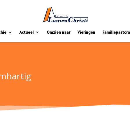
chie
Actueel
Omzien naar
Vieringen
Familiepastora
mhartig