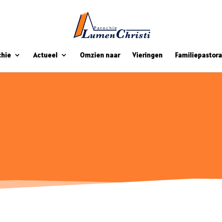
chie
Actueel
Omzien naar
Vieringen
Familiepastora