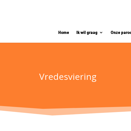
Home
Ik wil graag
Onze paro
Vredesviering