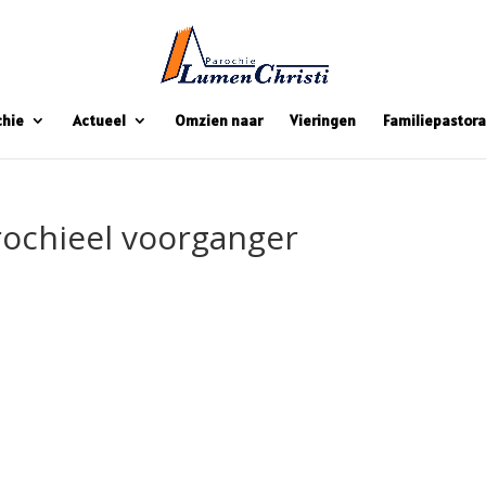
chie
Actueel
Omzien naar
Vieringen
Familiepastora
ochieel voorganger