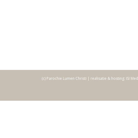
(c) Parochie Lumen Christi | realisatie & hosting: ISI Me