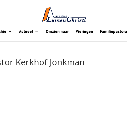
chie
Actueel
Omzien naar
Vieringen
Familiepastora
stor Kerkhof Jonkman