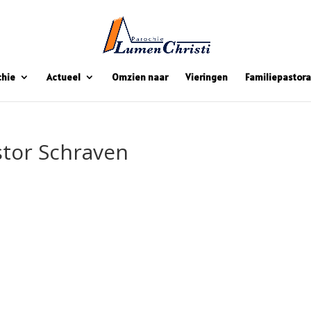
chie
Actueel
Omzien naar
Vieringen
Familiepastora
tor Schraven