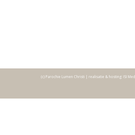
(c) Parochie Lumen Christi | realisatie & hosting: ISI Me