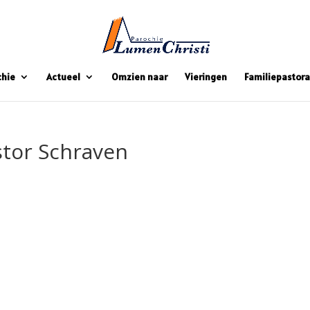
chie
Actueel
Omzien naar
Vieringen
Familiepastora
tor Schraven