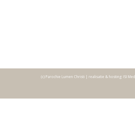
(c) Parochie Lumen Christi | realisatie & hosting: ISI Me