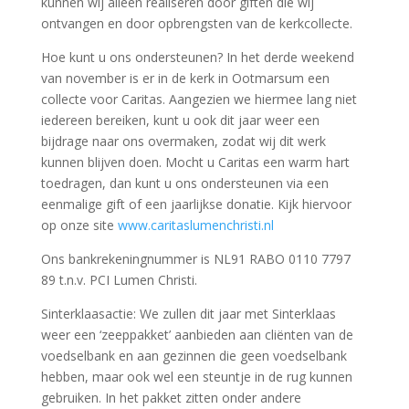
kunnen wij alleen realiseren door giften die wij
ontvangen en door opbrengsten van de kerkcollecte.
Hoe kunt u ons ondersteunen? In het derde weekend
van november is er in de kerk in Ootmarsum een
collecte voor Caritas. Aangezien we hiermee lang niet
iedereen bereiken, kunt u ook dit jaar weer een
bijdrage naar ons overmaken, zodat wij dit werk
kunnen blijven doen. Mocht u Caritas een warm hart
toedragen, dan kunt u ons ondersteunen via een
eenmalige gift of een jaarlijkse donatie. Kijk hiervoor
op onze site
www.caritaslumenchristi.nl
Ons bankrekeningnummer is NL91 RABO 0110 7797
89 t.n.v. PCI Lumen Christi.
Sinterklaasactie: We zullen dit jaar met Sinterklaas
weer een ‘zeeppakket’ aanbieden aan cliënten van de
voedselbank en aan gezinnen die geen voedselbank
hebben, maar ook wel een steuntje in de rug kunnen
gebruiken. In het pakket zitten onder andere