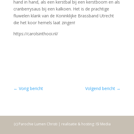
hand in hand, als een kerstbal bij een kerstboom en als
cranberrysaus bij een kalkoen. Het is de prachtige
fluwelen klank van de Koninklijke Brassband Utrecht
die het koor hemels laat zingen!
https://carolsinthooi.nl/
←
Vorig bericht
Volgend bericht
→
(c) Parochie Lumen Christi | realisatie & hosting: ISI Media