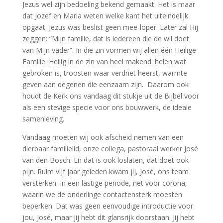
Jezus wel zijn bedoeling bekend gemaakt. Het is maar
dat Jozef en Maria weten welke kant het uiteindelijk
opgaat. Jezus was beslist geen mee-loper. Later zal Hij
zeggen: “Mijn familie, dat is iedereen die de wil doet
van Mijn vader”. In die zin vormen wij allen één Heilige
Familie. Heilig in de zin van heel makend: helen wat
gebroken is, troosten waar verdriet heerst, warmte
geven aan degenen die eenzaam zijn. Daarom ook
houdt de Kerk ons vandaag dit stukje uit de Bijbel voor
als een stevige specie voor ons bouwwerk, de ideale
samenleving.
Vandaag moeten wij ook afscheid nemen van een
dierbaar familielid, onze collega, pastoraal werker José
van den Bosch. En dat is ook loslaten, dat doet ook
pijn. Ruim vijf jaar geleden kwam jij, José, ons team
versterken. In een lastige periode, net voor corona,
waarin we de onderlinge contactensterk moesten
beperken. Dat was geen eenvoudige introductie voor
jou, José, maar jij hebt dit glansrijk doorstaan. Jij hebt