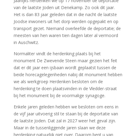
Jaarlijks herdenken we op 17 november de deportatie
van de laatste Joden uit Denekamp. Zo ook dit jaar.
Het is dan 83 jaar geleden dat in die nacht de laatste
Joodse inwoners uit het dorp werden opgepakt en op
transport gezet. Niemand overleefde de deportatie; de
meesten van hen waren tien dagen later al vermoord
in Auschwitz.
Normaliter vindt de herdenking plaats bij het
monument De Zwevende Steen maar gezien het feit
dat er dit jaar een ijsbaan wordt geplaatst tussen de
beide horecagelegenheden nabij dit monument hebben
we als werkgroep Herdenken besloten om de
herdenking te doen plaatsvinden in de Vledder-straat
bij het monument bij de voormalige synagoge.
Enkele jaren geleden hebben we besloten om eens in
de vijf jaar uitvoerig stil te staan bij de deportatie van
de laatste Joden. Dat zal in 2027 weer het geval zijn.
Maar in de tussenliggende jaren slaan we deze
herdenking natuurlijk niet over. Daarom bent u van