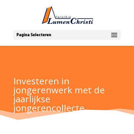
Pagina Selecteren
Investeren in
jongerenwerk met de
jaarlijkse
jongerencollecte