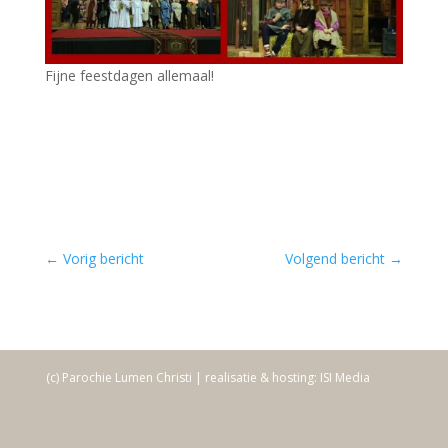
Fijne feestdagen allemaal!
←
Vorig bericht
Volgend bericht
→
(c) Parochie Lumen Christi | realisatie & hosting: ISI Media