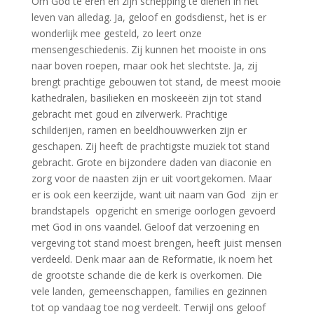
Om God te eren en zijn schepping te dienen in het
leven van alledag. Ja, geloof en godsdienst, het is er
wonderlijk mee gesteld, zo leert onze
mensengeschiedenis. Zij kunnen het mooiste in ons
naar boven roepen, maar ook het slechtste. Ja, zij
brengt prachtige gebouwen tot stand, de meest mooie
kathedralen, basilieken en moskeeën zijn tot stand
gebracht met goud en zilverwerk. Prachtige
schilderijen, ramen en beeldhouwwerken zijn er
geschapen. Zij heeft de prachtigste muziek tot stand
gebracht. Grote en bijzondere daden van diaconie en
zorg voor de naasten zijn er uit voortgekomen. Maar
er is ook een keerzijde, want uit naam van God zijn er
brandstapels opgericht en smerige oorlogen gevoerd
met God in ons vaandel. Geloof dat verzoening en
vergeving tot stand moest brengen, heeft juist mensen
verdeeld. Denk maar aan de Reformatie, ik noem het
de grootste schande die de kerk is overkomen. Die
vele landen, gemeenschappen, families en gezinnen
tot op vandaag toe nog verdeelt. Terwijl ons geloof