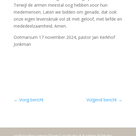
Terwijl de armen meestal oog hebben voor hun
medemensen. Laten we bidden om genade, dat ook
onze eigen levenskruik vol zit met geloof, met liefde en
mededeelzaamheid. Amen.
Ootmarsum 17 november 2024, pastor Jan Kerkhof
Jonkman
←
Vorig bericht
Volgend bericht
→
(c) Parochie Lumen Christi | realisatie & hosting: ISI Media