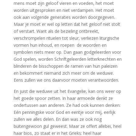
mens moet zijn geloof vieren en voeden, het moet
worden uitgesproken en niet verdampen. Het moet
ook aan volgende generaties worden doorgegeven.
Maar je moet er wel op letten dat het geloof niet stolt
of verstart. Want als de bezieling ontbreekt,
verschrompelen rituelen tot sleur, verliezen liturgische
vormen hun inhoud, en roepen de woorden en
symbolen niets meer op. Dan gaan godgeleerden voor
God spelen, worden Schriftgeleerden letterknechten en
blinderen de bisschoppen de ramen van hun paleizen
en bekommert niemand zich meer om de weduwe.
Eens zullen we ons daarvoor moeten verantwoorden.
En juist die weduwe uit het Evangelie, kan ons weer op
het goede spoor zetten. In haar armoede denkt ze
ondertussen aan anderen. Ze had ook kunnen denken:
Eén penningske voor God en eentje voor mij, eerlijk
zullen we alles delen. En dan was ze ook nog
buitengewoon gul geweest. Maar ze offert allebei, heel
haar bios, zo staat er in het Grieks: heel haar