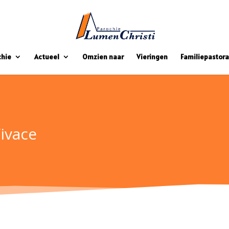
chie
Actueel
Omzien naar
Vieringen
Familiepastora
ivace