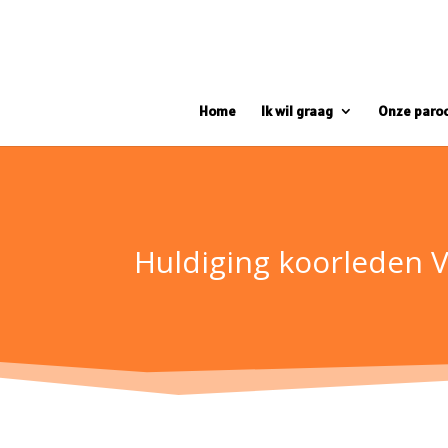
Home
Ik wil graag
Onze paro
Huldiging koorleden V